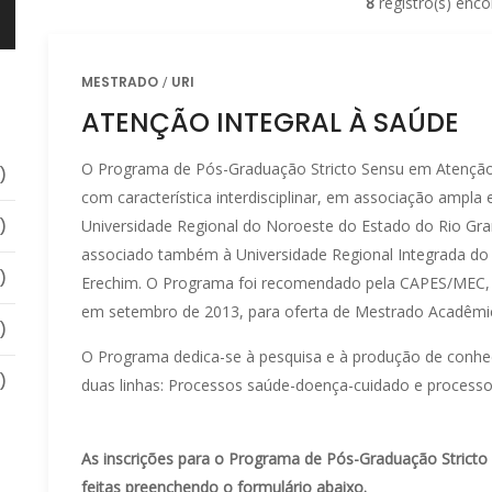
8
registro(s) enco
MESTRADO
URI
ATENÇÃO INTEGRAL À SAÚDE
O Programa de Pós-Graduação Stricto Sensu em Atenção In
)
com característica interdisciplinar, em associação ampla
)
Universidade Regional do Noroeste do Estado do Rio Grand
associado também à Universidade Regional Integrada do
)
Erechim. O Programa foi recomendado pela CAPES/MEC,
em setembro de 2013, para oferta de Mestrado Acadêmic
)
O Programa dedica-se à pesquisa e à produção de con
)
duas linhas: Processos saúde-doença-cuidado e processo
As inscrições para o Programa de Pós-Graduação Strict
feitas preenchendo o formulário abaixo.