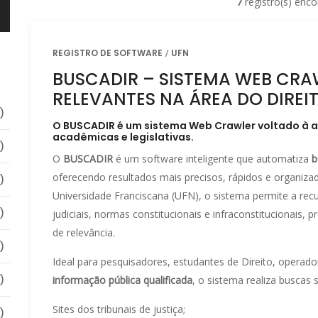
7
registro(s) enco
REGISTRO DE SOFTWARE
UFN
BUSCADIR – SISTEMA WEB CRA
RELEVANTES NA ÁREA DO DIREI
)
O BUSCADIR é um sistema Web Crawler voltado à a
acadêmicas e legislativas.
)
O
BUSCADIR
é um software inteligente que automatiza
b
oferecendo resultados mais precisos, rápidos e organizad
)
Universidade Franciscana (UFN), o sistema permite a re
)
judiciais, normas constitucionais e infraconstitucionais, pr
de relevância.
)
Ideal para pesquisadores, estudantes de Direito, operador
)
informação pública qualificada
, o sistema realiza buscas
Sites dos tribunais de justiça;
)