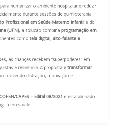
para humanizar o ambiente hospitalar e reduzir
ecialmente durante sessões de quimioterapia.
o Profissional em Saúde Materno Infantil
e do
ana (UFN)
, a solução combina
programação em
ponentes como
tela digital, alto-falante e
dades, as crianças recebem “superpoderes” em
stas e resiliência. A proposta é
transformar
 promovendo distração, motivação e
COFEN/CAPES – Edital 08/2021
e está alinhado
ógica em saúde.