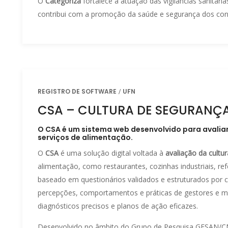
O
Categoriza
fortalece a atuação das vigilâncias sanitár
contribui com a promoção da saúde e segurança dos co
REGISTRO DE SOFTWARE
UFN
CSA – CULTURA DE SEGURANÇ
O CSA é um sistema web desenvolvido para avalia
serviços de alimentação.
O
CSA
é uma solução digital voltada à
avaliação da cultu
alimentação, como restaurantes, cozinhas industriais, ref
baseado em questionários validados e estruturados por cri
percepções, comportamentos e práticas de gestores e 
diagnósticos precisos e planos de ação eficazes.
Desenvolvido no âmbito do Grupo de Pesquisa GESAN/CN