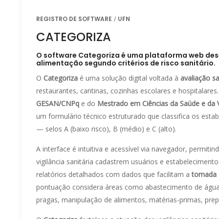
REGISTRO DE SOFTWARE
UFN
CATEGORIZA
O software Categoriza é uma plataforma web desen
alimentação segundo critérios de risco sanitário.
O
Categoriza
é uma solução digital voltada à
avaliação sa
restaurantes, cantinas, cozinhas escolares e hospitalare
GESAN/CNPq
e do
Mestrado em Ciências da Saúde e da 
um formulário técnico estruturado que classifica os esta
— selos A (baixo risco), B (médio) e C (alto).
A interface é intuitiva e acessível via navegador, permitin
vigilância sanitária cadastrem usuários e estabelecime
relatórios detalhados com dados que facilitam a
tomada 
pontuação considera áreas como abastecimento de água, e
pragas, manipulação de alimentos, matérias-primas, prep