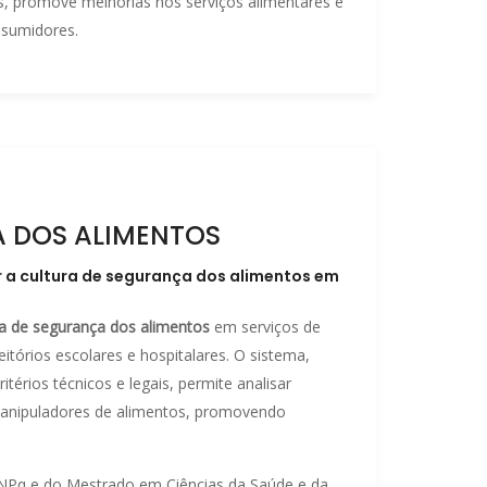
ias, promove melhorias nos serviços alimentares e
nsumidores.
A DOS ALIMENTOS
r a cultura de segurança dos alimentos em
ra de segurança dos alimentos
em serviços de
eitórios escolares e hospitalares. O sistema,
térios técnicos e legais, permite analisar
manipuladores de alimentos, promovendo
Pq e do Mestrado em Ciências da Saúde e da