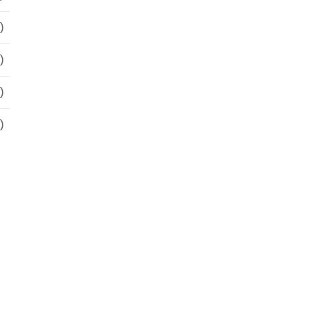
)
)
)
)