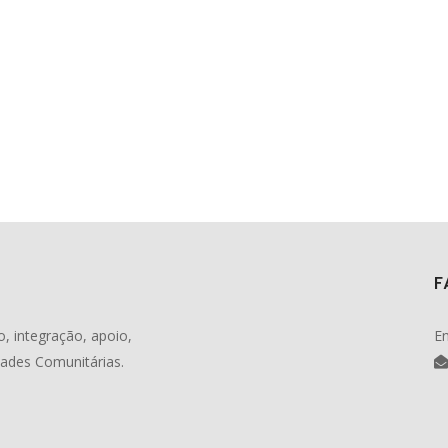
F
, integração, apoio,
En
dades Comunitárias.