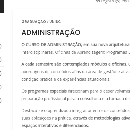
69
registro(s) enc
GRADUAÇÃO
UNISC
ADMINISTRAÇÃO
O CURSO DE ADMINISTRAÇÃO, em sua nova arquitetura es
)
Interdisciplinares, Oficinas de Aprendizagem; Programas Es
)
A cada semestre são contemplados módulos e oficinas.
O
abordagens de conteúdos afins da área de gestão e ativi
)
condição prática e de experiências situacionais.
)
Os programas especiais
direcionam para o desenvolvimen
preparação profissional para a consultoria e a tomada d
)
Destaca-se o aprendizado integrador entre os conteúdos
suas aplicações na prática,
através de metodologias ati
espaços interativos e diferenciados.