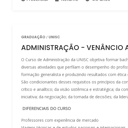
GRADUAÇÃO
UNISC
ADMINISTRAÇÃO - VENÂNCIO A
O Curso de Administração da UNISC objetiva formar bac
diversas atividades que perfilam o desempenho do profiss
formação generalista e produzindo resultados com ética e
São condicionantes desses requisitos os princípios da co
crítico e analítico; da visão sistêmica e estratégica; da co
iniciativa; da negociação; da tomada de decisões; da lide
DIFERENCIAIS DO CURSO
Professores com experiência de mercado
Viagens técnicas e de estudos nacionais e internacionais