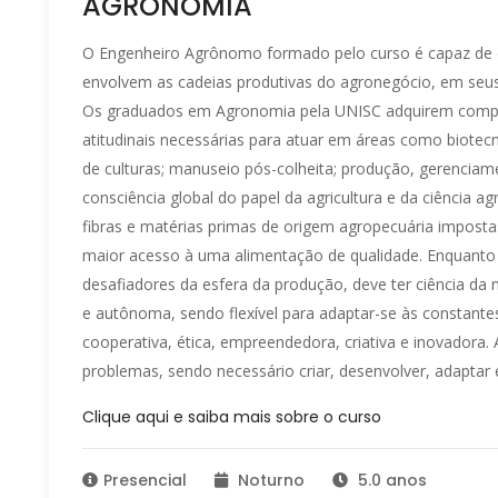
AGRONOMIA
O Engenheiro Agrônomo formado pelo curso é capaz de 
envolvem as cadeias produtivas do agronegócio, em seus
Os graduados em Agronomia pela UNISC adquirem compet
atitudinais necessárias para atuar em áreas como biotec
de culturas; manuseio pós-colheita; produção, gerenciam
consciência global do papel da agricultura e da ciência a
fibras e matérias primas de origem agropecuária impost
maior acesso à uma alimentação de qualidade. Enquanto 
desafiadores da esfera da produção, deve ter ciência d
e autônoma, sendo flexível para adaptar-se às constan
cooperativa, ética, empreendedora, criativa e inovadora. A
problemas, sendo necessário criar, desenvolver, adaptar e
Clique aqui e saiba mais sobre o curso
Presencial
Noturno
5.0 anos