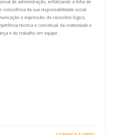
ional de administração, enfatizando a linha de
 consciência da sua responsabilidade social.
municação e expressão; do raciocínio lógico,
mpetência técnica e conceitual; da criatividade e
rança e do trabalho em equipe.
CONHEÇA A UNISC