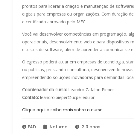
prontos para liderar a criação e manutenção de softwar
digitais para empresas ou organizações. Com duração d
e certificado aprovado pelo MEC.
Você vai desenvolver competências em programação, al
operacionais, desenvolvimento web e para dispositivos 
e testes de software, além de aprender a comunicar-se e
O egresso poderá atuar em empresas de tecnologia, start
ou públicas, prestando consultoria, desenvolvendo novas
empreendendo soluções inovadoras para demandas locais
Coordenador do curso:
Leandro Zafalon Pieper
Contato:
leandro.pieper@ucpel.edu.br
Clique aqui e saiba mais sobre o curso
EAD
Noturno
3.0 anos