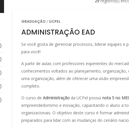
29
registro(s) enc
GRADUAÇÃO
UCPEL
ADMINISTRAÇÃO EAD
Se você gosta de gerenciar processos, liderar equipes e p
)
para você!
)
A partir de aulas com professores experientes do merca
conhecimentos voltados ao planejamento, organização, co
)
uma organização, além de oferecer uma visão empreende
completo.
)
O curso de
Administração
da UCPel possui
nota 5 no ME
)
empreendedorismo e inovação, capacitando o aluno a tom
organizacionais. O objetivo deste curso é formar adminis
preparados para lidar com as mudanças do cenário naciona