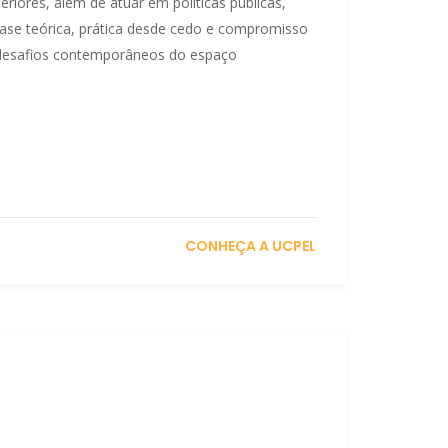
riores, além de atuar em políticas públicas,
 base teórica, prática desde cedo e compromisso
 desafios contemporâneos do espaço
CONHEÇA A UCPEL