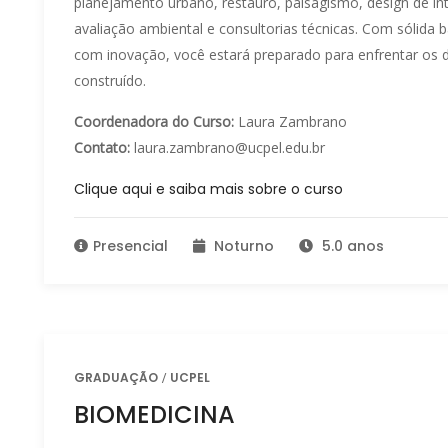
planejamento urbano, restauro, paisagismo, design de inte
avaliação ambiental e consultorias técnicas. Com sólida
com inovação, você estará preparado para enfrentar os
construído.
Coordenadora do Curso:
Laura Zambrano
Contato:
laura.zambrano@ucpel.edu.br
Clique aqui e saiba mais sobre o curso
Presencial
Noturno
5.0 anos
GRADUAÇÃO
UCPEL
BIOMEDICINA