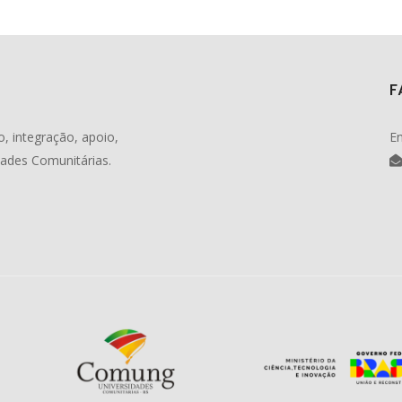
F
, integração, apoio,
En
dades Comunitárias.