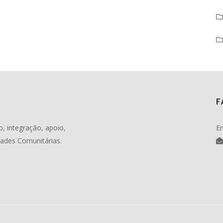
F
, integração, apoio,
En
dades Comunitárias.