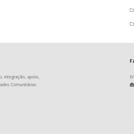
F
, integração, apoio,
En
dades Comunitárias.